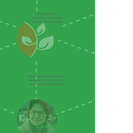
Sustentable:
Producción
respetuosa con el
medio ambiente.
Justo:
Apoya a productores
locales y fomenta la
economía solidaria.
Cercanía: