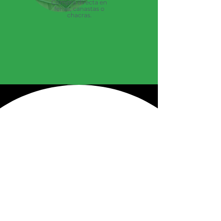
Compra directa en
ferias, canastas o
chacras.
Puntos de venta
Descubrí fácilmente
dónde comprar
productos agroecológicos en
Uruguay
con nuestro mapa
interactivo.
En él encontrarás ferias, tiendas,
productores y cooperativas que
ofrecen alimentos frescos y saludables