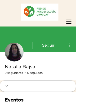
Más acciones
Seguir
Natalia Bajsa
0 seguidores
0 seguidos
Eventos