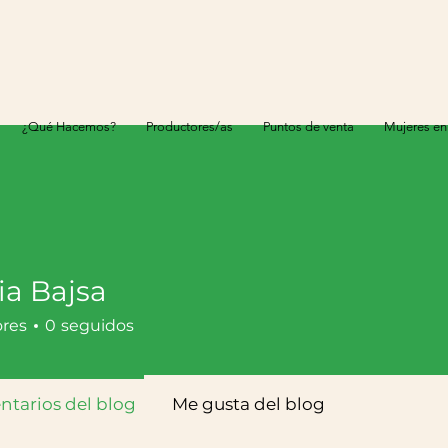
¿Qué Hacemos?
Productores/as
Puntos de venta
Mujeres en
ia Bajsa
ores
0
seguidos
tarios del blog
Me gusta del blog