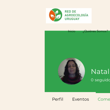
Inicio
¿Quiénes Somos?
Natal
0
seguid
Perfil
Eventos
Comen