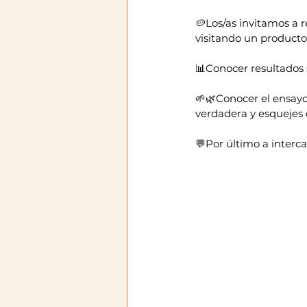
🥔Los/as invitamos a r
visitando un producto
📊Conocer resultados 
🌱🌿Conocer el ensayo
verdadera y esquejes
💬Por último a interc