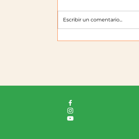
Escribir un comentario...
Recorrimos un cultivo
semillero de papa de
colores a partir de semilla
verdadera visitando un
productor de la RAU.