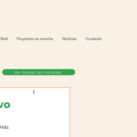
 Red
Proyectos en marcha
Noticias
Contacto
Ver todas las noticias
ivo
 Más 