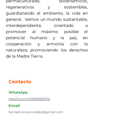
permaculturales, biodinámicos, 
regenerativos y sostenibles, 
guardianando el ambiente, la vida en 
general.  Vemos un mundo sustentable, 
interdependiente, orientado a 
promover al máximo posible el 
potencial humano y la paz, en 
cooperación y armonía con la 
naturaleza, promoviendo los derechos 
de la Madre Tierra.
Contacto
WhatsApp
http://wa.me/59892858102
Email
tierraarcoiris.ecoaldea@gmail.com
Web
https://tierraarcoiris.uy/