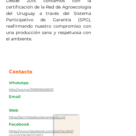
Desde 2015 contamos con la 
certificación de la Red de Agroecología 
del Uruguay a través del Sistema 
Participativo de Garantía (SPG), 
reafirmando nuestro compromiso con 
una producción sana y respetuosa con 
el ambiente.
Contacto
WhatsApp
http://wa.me/59899668903
Email
Web
https://semillasdesoberania.edu.uy/
Facebook
https://www.facebook.com/profile.php?
id=100009085702852