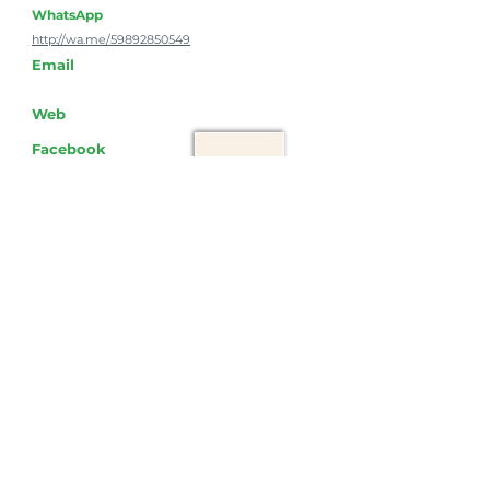
WhatsApp
http://wa.me/59892850549
Email
Web
Facebook
Instagram
Comercialización
Ruta 6 km 43, 7. Sauce, Canelones