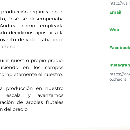
http://wa
producción orgánica en el 
Email
to, José se desempeñaba 
Andrea como empleada 
Web
ndo decidimos apostar a la 
yecto de vida, trabajando 
a zona.
Faceboo
rir nuestro propio predio, 
Instagra
uciendo en los campos 
https://w
 completamente el nuestro.
o.chacra
la producción en nuestro 
r escala, y avanzamos 
ación de árboles frutales 
n del predio.