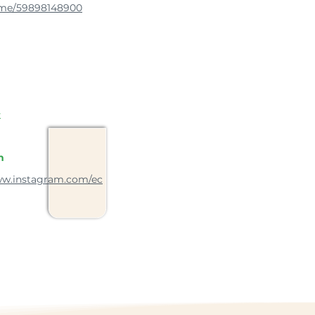
.me/59898148900
k
m
ww.instagram.com/ec