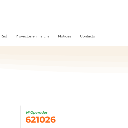
 Red
Proyectos en marcha
Noticias
Contacto
N°Operador
621026