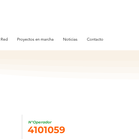
 Red
Proyectos en marcha
Noticias
Contacto
N°Operador
4101059