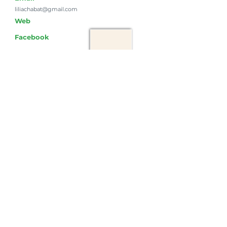
liliachabat@gmail.com
Web
Facebook
Instagram
Comercialización
Comercializamos en Supermercados.