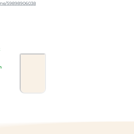
a.me/59898906038
k
m