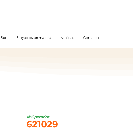
 Red
Proyectos en marcha
Noticias
Contacto
N°Operador
621029