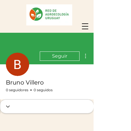
Más acciones
Seguir
Bruno Villero
0 seguidores
0 seguidos