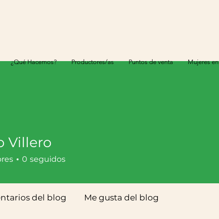
¿Qué Hacemos?
Productores/as
Puntos de venta
Mujeres en
 Villero
ores
0
seguidos
tarios del blog
Me gusta del blog