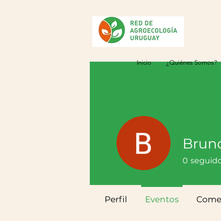
Inicio
¿Quiénes Somos?
Bruno
0
seguid
Perfil
Eventos
Comen