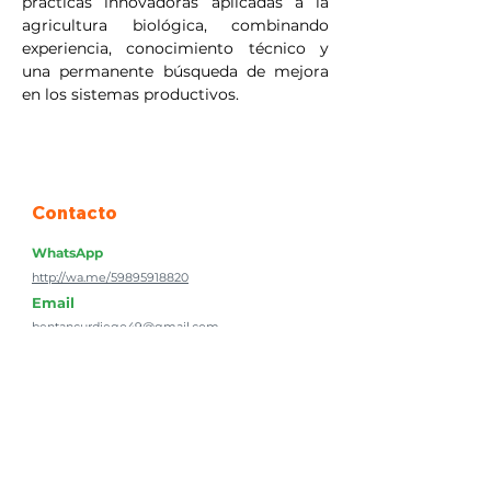
prácticas innovadoras aplicadas a la 
agricultura biológica, combinando 
experiencia, conocimiento técnico y 
una permanente búsqueda de mejora 
en los sistemas productivos.
Contacto
WhatsApp
http://wa.me/59895918820
Email
bentancurdiego49@gmail.com
Web
Facebook
Instagram